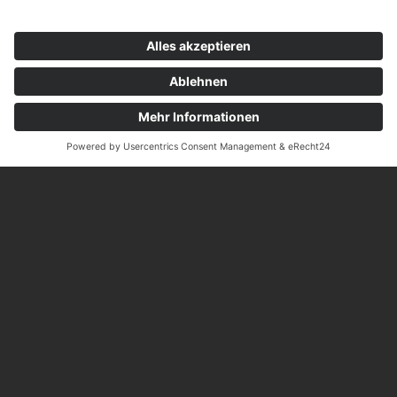
Traditionelle und moderne Holzverarbeitung
Unsere zeitlosen Häuser vereinen
skandinavisches Design mit traditioneller
Schreinerei.
Innovative Produktion und Planung
Polarlifehaus steht für modernste
Produktionstechnologien und individuelle
Traumhaus-Realisierungen.
Harmonisches Design
Wir kombinieren Holz mit großen Glasflächen,
um lichtdurchflutete, stilvolle Räume zu
erschaffen.
Einzigartige Qualität und Entwicklung